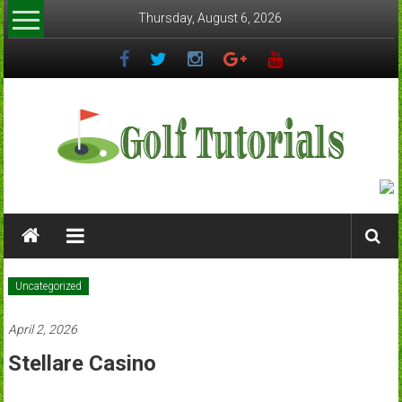
Skip
Thursday, August 6, 2026
to
content
Golftutorials.info
Golf
Guides
and
Uncategorized
Tutorials
April 2, 2026
Stellare Casino