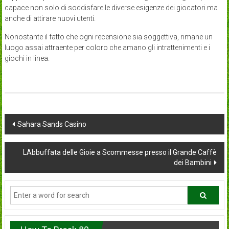
capace non solo di soddisfare le diverse esigenze dei giocatori ma
anche di attirare nuovi utenti.
Nonostante il fatto che ogni recensione sia soggettiva, rimane un
luogo assai attraente per coloro che amano gli intrattenimenti e i
giochi in linea.
Post
Sahara Sands Casino
navigation
LAbbuffata delle Gioie a Scommesse presso il Grande Caffè
dei Bambini