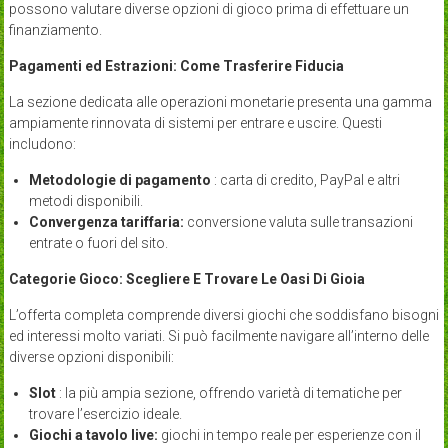
possono valutare diverse opzioni di gioco prima di effettuare un
finanziamento.
Pagamenti ed Estrazioni: Come Trasferire Fiducia
La sezione dedicata alle operazioni monetarie presenta una gamma
ampiamente rinnovata di sistemi per entrare e uscire. Questi
includono:
Metodologie di pagamento
: carta di credito, PayPal e altri
metodi disponibili.
Convergenza tariffaria:
conversione valuta sulle transazioni
entrate o fuori del sito.
Categorie Gioco: Scegliere E Trovare Le Oasi Di Gioia
L’offerta completa comprende diversi giochi che soddisfano bisogni
ed interessi molto variati. Si può facilmente navigare all’interno delle
diverse opzioni disponibili:
Slot
: la più ampia sezione, offrendo varietà di tematiche per
trovare l’esercizio ideale.
Giochi a tavolo live:
giochi in tempo reale per esperienze con il