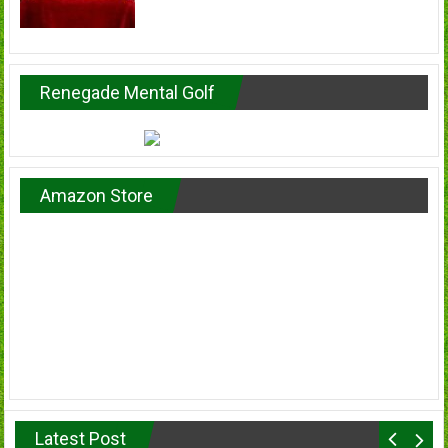
Renegade Mental Golf
Amazon Store
Latest Post