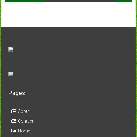
Pages
About
Contact
Home