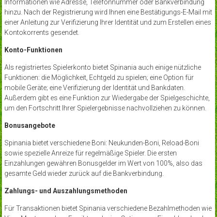
Informationen wie Adresse, Telefonnummer oder Bankverbindung
hinzu. Nach der Registrierung wird Ihnen eine Bestätigungs-E-Mail mit
einer Anleitung zur Verifizierung Ihrer Identität und zum Erstellen eines
Kontokorrents gesendet.
Konto-Funktionen
Als registriertes Spielerkonto bietet Spinania auch einige nützliche
Funktionen: die Möglichkeit, Echtgeld zu spielen; eine Option für
mobile Geräte; eine Verifizierung der Identität und Bankdaten.
Außerdem gibt es eine Funktion zur Wiedergabe der Spielgeschichte,
um den Fortschritt Ihrer Spielergebnisse nachvollziehen zu können.
Bonusangebote
Spinania bietet verschiedene Boni: Neukunden-Boni, Reload-Boni
sowie spezielle Anreize für regelmäßige Spieler. Die ersten
Einzahlungen gewähren Bonusgelder im Wert von 100%, also das
gesamte Geld wieder zurück auf die Bankverbindung.
Zahlungs- und Auszahlungsmethoden
Für Transaktionen bietet Spinania verschiedene Bezahlmethoden wie