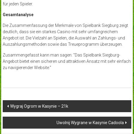
für jeden Spieler.
Gesamtanalyse
Die Zusammenfassung der Merkmale von Spielbank Siegburg zeigt
deutlich, dass sie ein starkes Casino mit sehr umfangreichem
Angebot ist. Die Vielzahl an Spielen, die Auswahl an Zahlungs- und
Auszahlungsmethoden sowie das Treueprogramm überzeugen.
Zusammengefasst kann man sagen: "Das Spielbank Siegburg-
Angebot bietet einen sicheren und attraktiven Ansatz mit sehr einfach
zu navigierender Website."
Post
Wygraj Ogrom w Kasynie – 21k
navigation
Uwolnij Wygrane w Kasynie Cadoola