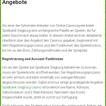
Angebote
Als einer der führenden Anbieter von Online-Casinospiele bietet
Spielbank Siegburg eine umfangreiche Palette an Spielen, die für
jeden Geschmack etwas bieten. In diesem Artikel wird ein detaillierter
Überblick über das Angebot des Casinos gegeben, beginnend mit
dem Registrierungsprozess und den Funktionen des Spielerkontos,
bis hin zu den Boni, Zahlungsmethoden und der Spielplatz.
Registrierung und Account-Funktionen
Um an den Spielen bei Spielbank Siegburg teilnehmen zu können,
muss ein Spielerkonto eröffnet werden. Der Registrierungsprozess
ist sehr einfach und kann innerhalb von wenigen Minuten
abgeschlossen werden. Dabei sind nur einige grundlegende Angaben
Spielbank Siegburg casino
erforderlich wie Name, Adresse,
Geburtsdatum und E-Mail-Adresse. Nachdem das Konto
freigeschaltet wurde, steht es sofort zur Verfügung.
Die Funktionen des Spielerkontos sind sehr umfangreich. Neben der