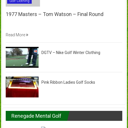
Golf Clothing
1977 Masters – Tom Watson – Final Round
Read More
DGTV – Nike Golf Winter Clothing
Pink Ribbon Ladies Golf Socks
Renegade Mental Golf