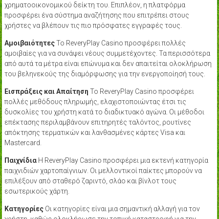
χρηματοοικονομικού δείκτη του. Επιπλέον, η πλατφόρμα
προσφέρει ένα σύστημα αναζήτησης που επιτρέπει στους
χρήστες να βλέπουν τις πιο πρόσφατες εγγραφές τους.
Αμοιβαιότητες
Το ReveryPlay Casino προσφέρει πολλές
αμοιβαίες για να συνάψει νέους συμμετέχοντες. Τα περισσότερα
από αυτά τα μέτρα είναι επώνυμα και δεν απαιτείται ολοκλήρωση
του βεληνεκούς της διαμόρφωσης για την ενεργοποίησή τους.
Εισπράξεις και Απαίτηση
Το ReveryPlay Casino προσφέρει
πολλές μεθόδους πληρωμής, ελαχιστοποιώντας έτσι τις
δυσκολίες του χρήστη κατά το διαδικτυακό αγώνα. Οι μέθοδοι
επέκτασης περιλαμβάνουν επιτηρητές ταλόντος, ρουτίνες
απόκτησης τερματικών και λανθασμένες κάρτες Visa και
Mastercard.
Παιχνίδια
Η ReveryPlay Casino προσφέρει μια εκτενή κατηγορία
παιχνιδιών χαρτοπαίγνιων. Οι μελλοντικοί παίκτες μπορούν να
επιλέξουν από σταθερό ζαριντό, σλάο και βίνλοτ τους
εσωτερικούς χάρτη.
Κατηγορίες
Οι κατηγορίες είναι μια σημαντική αλλαγή για τον