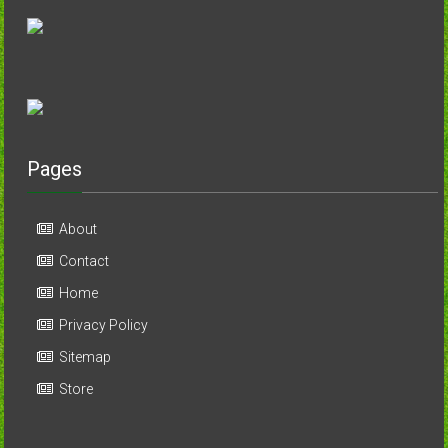
Pages
About
Contact
Home
Privacy Policy
Sitemap
Store