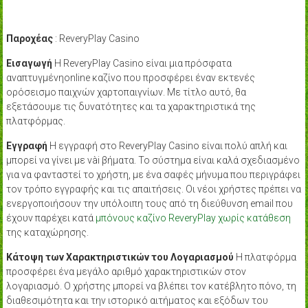
Παροχέας
: ReveryPlay Casino
Εισαγωγή
Η ReveryPlay Casino είναι μια πρόσφατα
αναπτυγμένηonline καζίνο που προσφέρει έναν εκτενές
ορόσεισμο παιχνών χαρτοπαιγνίων. Με τίτλο αυτό, θα
εξετάσουμε τις δυνατότητες και τα χαρακτηριστικά της
πλατφόρμας.
Εγγραφή
Η εγγραφή στο ReveryPlay Casino είναι πολύ απλή και
μπορεί να γίνει με vài βήματα. Το σύστημα είναι καλά σχεδιασμένο
για να φανταστεί το χρήστη, με ένα σαφές μήνυμα που περιγράφει
τον τρόπο εγγραφής και τις απαιτήσεις. Οι νέοι χρήστες πρέπει να
ενεργοποιήσουν την υπόλοιπη τους από τη διεύθυνση email που
έχουν παρέχει κατά
μπόνους καζίνο ReveryPlay χωρίς κατάθεση
της καταχώρησης.
Κάτοψη των Χαρακτηριστικών του Λογαριασμού
Η πλατφόρμα
προσφέρει ένα μεγάλο αριθμό χαρακτηριστικών στον
λογαριασμό. Ο χρήστης μπορεί να βλέπει τον κατέβλητο πόνο, τη
διαθεσιμότητα και την ιστορικό αιτήματος και εξόδων του