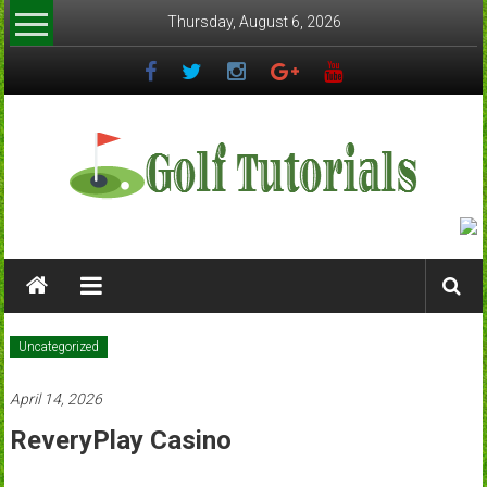
Skip
Thursday, August 6, 2026
to
content
Golftutorials.info
Golf
Guides
and
Uncategorized
Tutorials
April 14, 2026
ReveryPlay Casino