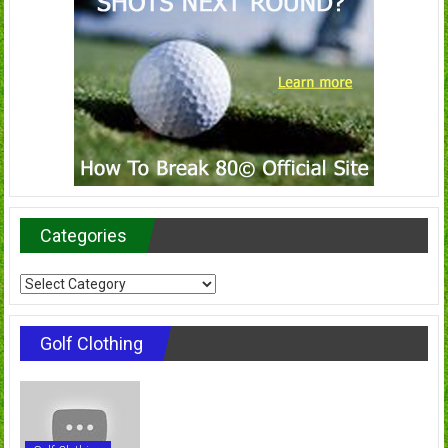
Categories
Categories
Golf Clothing