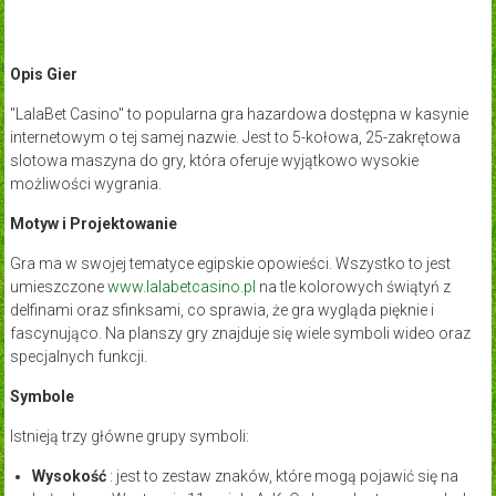
Opis Gier
"LalaBet Casino" to popularna gra hazardowa dostępna w kasynie
internetowym o tej samej nazwie. Jest to 5-kołowa, 25-zakrętowa
slotowa maszyna do gry, która oferuje wyjątkowo wysokie
możliwości wygrania.
Motyw i Projektowanie
Gra ma w swojej tematyce egipskie opowieści. Wszystko to jest
umieszczone
www.lalabetcasino.pl
na tle kolorowych świątyń z
delfinami oraz sfinksami, co sprawia, że gra wygląda pięknie i
fascynująco. Na planszy gry znajduje się wiele symboli wideo oraz
specjalnych funkcji.
Symbole
Istnieją trzy główne grupy symboli:
Wysokość
: jest to zestaw znaków, które mogą pojawić się na