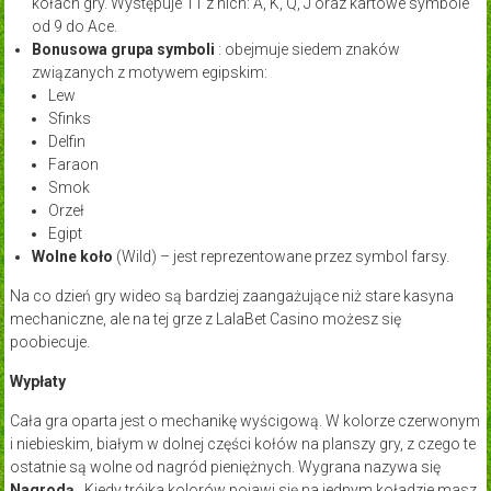
kołach gry. Występuje 11 z nich: A, K, Q, J oraz kartowe symbole
od 9 do Ace.
Bonusowa grupa symboli
: obejmuje siedem znaków
związanych z motywem egipskim:
Lew
Sfinks
Delfin
Faraon
Smok
Orzeł
Egipt
Wolne koło
(Wild) – jest reprezentowane przez symbol farsy.
Na co dzień gry wideo są bardziej zaangażujące niż stare kasyna
mechaniczne, ale na tej grze z LalaBet Casino możesz się
poobiecuje.
Wypłaty
Cała gra oparta jest o mechanikę wyścigową. W kolorze czerwonym
i niebieskim, białym w dolnej części kołów na planszy gry, z czego te
ostatnie są wolne od nagród pieniężnych. Wygrana nazywa się
Nagrodą
. Kiedy trójka kolorów pojawi się na jednym koładzie masz