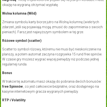
okazję na wygraną otrzymać wypłatę.
Wolna kolumna (Wild)
Zmiana symbolu karty biorze jutro na Wolną kolumnę (wiele tych
zdarzeń, jeśli się pojawiają mogą zmusić do zapomnienia o swoich
pieniach). Farsz jest najwyższym symbolem w tej grze.
Różowe symbol (scatter)
Scatter to symbol różowy, któremu nie musi być nieskończenie na
planszy, a potem automat zaczyna rozgrywka 15 rund free spinów.
W czasie gry możesz wygrać więcej pieniędzy niż podczas jednej
regularnej runda.
Bonus
W trakcie tej automatu masz okazję do pobrania dwóch bonusów:
free Spinnów
, co jest całkowicie bezpłatne, oraz dostępnego na
kasynie internetowym gracza wygranych pieniędzy.
RTP i Volatility