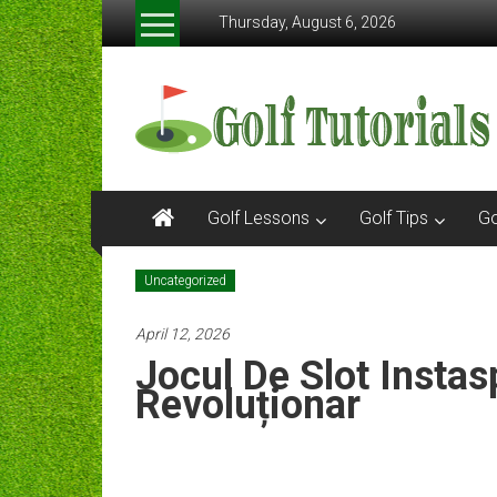
Skip
Thursday, August 6, 2026
to
content
Golftutorials.info
Golf
Guides
and
Tutorials
Golf Lessons
Golf Tips
Go
Uncategorized
April 12, 2026
Jocul De Slot Inst
Revoluționar