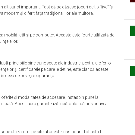
 alt punct important. Fapt că se găsesc jocuri de tip “live” își
 modern și diferit fața tradiționaliilor ale multora.
a mobilă, cât și pe computer. Aceasta este foarte utlilizată de
ințele lor.
pă principiile bine cunoscute ale industriei pentru a oferi o
cențelor și certificarele pe care le deține, este clar că aceste
 în ceea ce privește siguranța.
le oferite și modalitatea de accesare, Instaspin pune la
 dedicată. Acest lucru garantează jucătorilor că nu vor avea
rie utilizatorul pe site-ul acestei casinouri. Tot astfel