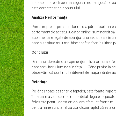
Instaspin pare a fi cel mai sigur și modern jucător ca
este caracteristica bonus-ului.
Analiza Performanța
Prima impresie pe site-ul lor mi s-a părut foarte int
performanțele acestui jucător online, sunt nevoit să 
suplimentare legate de apariția lui și evoluția sa în 
pare a se situa mult mai bine decât a fost în ultima p
Concluzii
Din punct de vedere al experienței utilizatorului și o
care are viitorul luminos în fața lui. Când privim la a
observăm că sunt multe diferențele majore dintre aces
Referințe
Pe lângă toate descrierile faptelor, este foarte import
încercam a verifica mai multe detalii legate de jucato
folosesc pentru acest articol am efectuat foarte mult
pentru mine sunt la fel cu concluzia faptul că este u