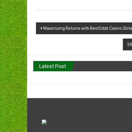
Post
Maximizing Returns with BestOdds Casino Slots
navigation
Sf
Latest Post