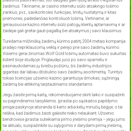
platesnis pasirinkimas, tuo daugiau galimybių atrasti mėgstamus
žaidimus. Tikriname, ar casino internetu siūlo atsakingo lošimo
įrankius, pvz., savikontrolės funkcijas, limitų nustatymą ir kitas
priemones, padedančias kontroliuoti lošimą. Vertiname, ar
geriausiuose kazino internetu siūlo patogų klientų aptarnavimą ir ar
žaidėjai gali greitai gauti pagalbą bei atsakymus į savo klausimus.
Turėdama milžinišką žaidimų kūrimo patirtį 2004 metais kompanija
pradėjo nepriklausomą veiklą ir perėjo prie savo žaidimų kūrimo.
Visiems gerai žinomas Wolf Gold lošimų automatas buvo sukurtas
būtent šioje studijoje. Priglaudęs juos po savo sparneliu ir
pasinaudodamas jų šviežiu požiūriu, šis žaidimų industrijos
gigantas dar labiau ištobulino savo žaidimų asortimentą. Turintys
tokias licencijas užsienio kazino garantuoja išmokas, sąžiningą
žaidimą bei atitikimą tarptautiniams standartams.
Jeigu žaisite pirmą kartą, rekomenduojame skirti laiko ir susipažinti
su pagrindinėmis taisyklėmis. Įprastai po sąskaitos papildymo
pinigai paskyroje atsiranda iš karto arba kelių minučių bėgyje, o tai
reiškia, kad žaidimus žaisti galėsite nieko nelaukiant. Užsienio
bendrovėse įprastai suteikiama pirmo įnešimo premija – jeigu jums
tai aktualu, susipažinkite su sąlygomis ir darydami pirmą įnešimą,