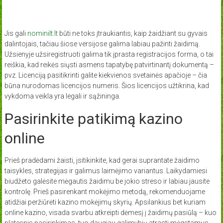
Jis gali
nominilt.lt
būti ne toks įtraukiantis, kaip žaidžiant su gyvais
dalintojais, tačiau šiose versijose galima labiau pažinti žaidimą.
Užsienyje užsiregistruoti galima tik įprasta registracijos forma, o tai
reiškia, kad reikės siųsti asmens tapatybę patvirtinantį dokumentą –
pvz. Licenciją pasitikrinti galite kiekvienos svetainės apačioje – čia
būna nurodomas licencijos numeris. Šios licencijos užtikrina, kad
vykdoma veikla yra legali ir sąžininga.
Pasirinkite patikimą kazino
online
Prieš pradėdami žaisti, įsitikinkite, kad gerai suprantate žaidimo
taisykles, strategijas ir galimus laimėjimo variantus. Laikydamiesi
biudžeto galėsite mėgautis žaidimu be jokio streso ir labiau jausite
kontrolę. Prieš pasirenkant mokėjimo metodą, rekomenduojame
atidžiai peržiūrėti kazino mokėjimų skyrių. Apsilankius bet kuriam
online kazino, visada svarbu atkreipti dėmesį į žaidimų pasiūlą – kuo