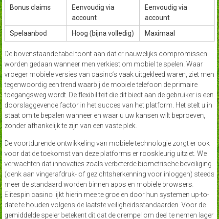
Bonus claims
Eenvoudig via
Eenvoudig via
account
account
Spelaanbod
Hoog (bijna volledig)
Maximaal
De bovenstaande tabel toont aan dat er nauwelijks compromissen
worden gedaan wanneer men verkiest om mobiel te spelen. Waar
vroeger mobiele versies van casino’s vaak uitgekleed waren, ziet men
tegenwoordig een trend waarbij de mobiele telefoon de primaire
toegangsweg wordt. De flexibiliteit die dit biedt aan de gebruiker is een
doorslaggevende factor in het succes van het platform. Het stelt u in
staat om te bepalen wanneer en waar u uw kansen wilt beproeven,
zonder afhankelijk te zijn van een vaste plek.
De voortdurende ontwikkeling van mobiele technologie zorgt er ook
voor dat de toekomst van deze platforms er rooskleurig uitziet. We
verwachten dat innovaties zoals verbeterde biometrische beveiliging
(denk aan vingerafdruk- of gezichtsherkenning voor inloggen) steeds
meer de standaard worden binnen apps en mobiele browsers.
Elitespin casino lijkt hierin mee te groeien door hun systemen up-to-
date te houden volgens de laatste veiligheidsstandaarden. Voor de
gemiddelde speler betekent dit dat de drempel om deel te nemen lager