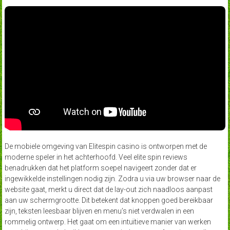
De mobiele omgeving van Elitespin casino is ontworpen met de
moderne speler in het achterhoofd. Veel elite spin reviews
benadrukken dat het platform soepel navigeert zonder dat er
ingewikkelde instellingen nodig zijn. Zodra u via uw browser naar de
website gaat, merkt u direct dat de lay-out zich naadloos aanpast
aan uw schermgrootte. Dit betekent dat knoppen goed bereikbaar
zijn, teksten leesbaar blijven en menu’s niet verdwalen in een
rommelig ontwerp. Het gaat om een intuïtieve manier van werken