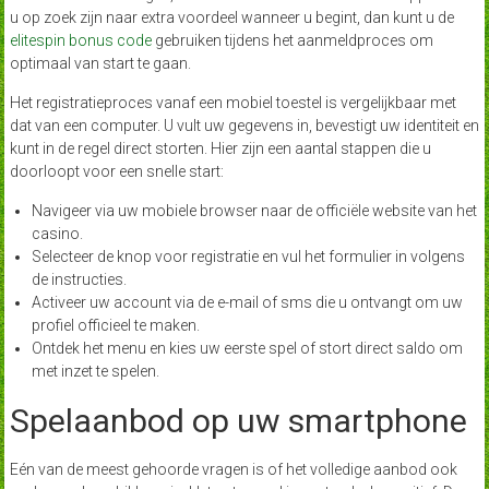
u op zoek zijn naar extra voordeel wanneer u begint, dan kunt u de
elitespin bonus code
gebruiken tijdens het aanmeldproces om
optimaal van start te gaan.
Het registratieproces vanaf een mobiel toestel is vergelijkbaar met
dat van een computer. U vult uw gegevens in, bevestigt uw identiteit en
kunt in de regel direct storten. Hier zijn een aantal stappen die u
doorloopt voor een snelle start:
Navigeer via uw mobiele browser naar de officiële website van het
casino.
Selecteer de knop voor registratie en vul het formulier in volgens
de instructies.
Activeer uw account via de e-mail of sms die u ontvangt om uw
profiel officieel te maken.
Ontdek het menu en kies uw eerste spel of stort direct saldo om
met inzet te spelen.
Spelaanbod op uw smartphone
Eén van de meest gehoorde vragen is of het volledige aanbod ook