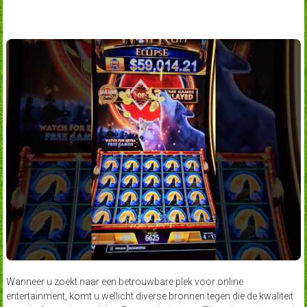
Wanneer u zoekt naar een betrouwbare plek voor online
entertainment, komt u wellicht diverse bronnen tegen die de kwaliteit