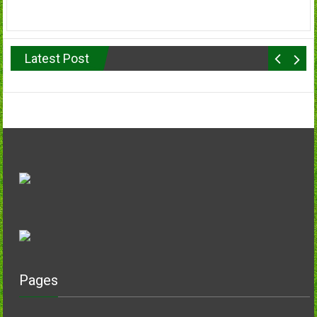
Latest Post
Pages