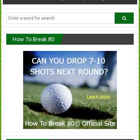
How To Break 80