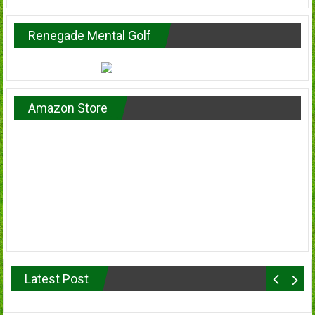
Renegade Mental Golf
Amazon Store
Latest Post