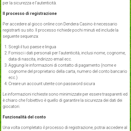
per la sicurezza e l’autenticità.
Il processo di registrazione
Per accedere al gioco online con Dendera Casino è necessario
registrarti su sito. Il processo richiede pochi minuti ed include la
seguente sequenza:
Scegli il tuo paese e lingua
Fornisci i dati personali per l’autenticità, inclusi nome, cognome,
data di nascita, indirizzo email ecc.
Aggiungi le informazioni di contatto di pagamento (nome e
cognome del proprietario della carta, numero del conto bancario
ecc.)
Creare un account utente con password sicura
Le informazioni richieste sono minimizzate per essere trasparenti ed
è chiaro che l’obiettivo è quello di garantire la sicurezza dei dati dei
giocatori.
Funzionalità del conto
Una volta completato il processo di registrazione, potrai accedere al