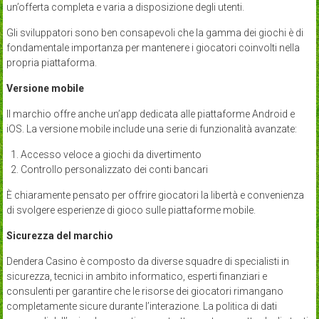
un’offerta completa e varia a disposizione degli utenti.
Gli sviluppatori sono ben consapevoli che la gamma dei giochi è di
fondamentale importanza per mantenere i giocatori coinvolti nella
propria piattaforma.
Versione mobile
Il marchio offre anche un’app dedicata alle piattaforme Android e
iOS. La versione mobile include una serie di funzionalità avanzate:
Accesso veloce a giochi da divertimento
Controllo personalizzato dei conti bancari
È chiaramente pensato per offrire giocatori la libertà e convenienza
di svolgere esperienze di gioco sulle piattaforme mobile.
Sicurezza del marchio
Dendera Casino è composto da diverse squadre di specialisti in
sicurezza, tecnici in ambito informatico, esperti finanziari e
consulenti per garantire che le risorse dei giocatori rimangano
completamente sicure durante l’interazione. La politica di dati