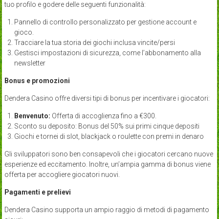
tuo profilo e godere delle seguenti funzionalità:
Pannello di controllo personalizzato per gestione account e
gioco.
Tracciare la tua storia dei giochi inclusa vincite/persi
Gestisci impostazioni di sicurezza, come l’abbonamento alla
newsletter
Bonus e promozioni
Dendera Casino offre diversi tipi di bonus per incentivare i giocatori:
Benvenuto:
Offerta di accoglienza fino a €300.
Sconto su deposito: Bonus del 50% sui primi cinque depositi
Giochi e tornei di slot, blackjack o roulette con premi in denaro
Gli sviluppatori sono ben consapevoli che i giocatori cercano nuove
esperienze ed eccitamento. Inoltre, un’ampia gamma di bonus viene
offerta per accogliere giocatori nuovi.
Pagamenti e prelievi
Dendera Casino supporta un ampio raggio di metodi di pagamento