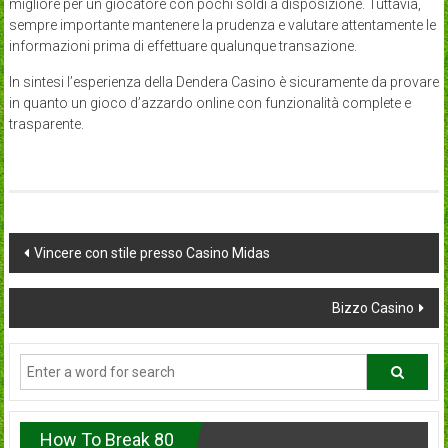
migliore per un giocatore con pochi soldi a disposizione. Tuttavia,
sempre importante mantenere la prudenza e valutare attentamente le
informazioni prima di effettuare qualunque transazione.
In sintesi l’esperienza della Dendera Casino è sicuramente da provare
in quanto un gioco d’azzardo online con funzionalità complete e
trasparente.
Post
Vincere con stile presso Casino Midas
navigation
Bizzo Casino
How To Break 80