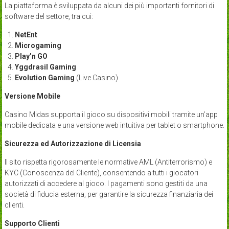
La piattaforma è sviluppata da alcuni dei più importanti fornitori di
software del settore, tra cui:
NetEnt
Microgaming
Play’n GO
Yggdrasil Gaming
Evolution Gaming
(Live Casino)
Versione Mobile
Casino Midas supporta il gioco su dispositivi mobili tramite un’app
mobile dedicata e una versione web intuitiva per tablet o smartphone.
Sicurezza ed Autorizzazione di Licensia
Il sito rispetta rigorosamente le normative AML (Antiterrorismo) e
KYC (Conoscenza del Cliente), consentendo a tutti i giocatori
autorizzati di accedere al gioco. I pagamenti sono gestiti da una
società di fiducia esterna, per garantire la sicurezza finanziaria dei
clienti.
Supporto Clienti