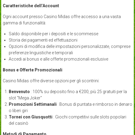
Caratteristiche dell’Account
Ogni account presso Casino Midas offre accesso a una vasta
gamma di funzionalità:
Saldo disponibile per i depositi e le scommesse
Storia dei pagamenti ed effettuazioni
Opzioni di modifica delle impostazioni personalizzate, comprese
preferenze linguistiche e temporali
Accedi ai bonus e alle offerte promozionali esclusive
Bonus e Offerte Promozionali
Casino Midas offre diverse opzioni per gli scontrini:
Benvenuto
: 100% su deposito fino a €200, più 25 gratuiti per la
slot "Mega Joker"
Promozioni Settimanali
: Bonus di puntata e rimborso in denaro
o liberi giri
Tornei con Giusquotti
: Giochi competitivi sulle slots popolari
del casinò
Metodi di Pagamento