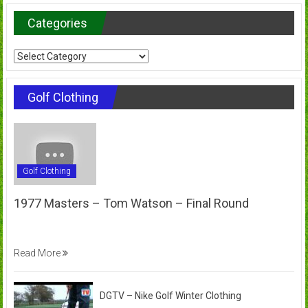
Categories
Categories
Golf Clothing
Golf Clothing
1977 Masters – Tom Watson – Final Round
Read More
DGTV – Nike Golf Winter Clothing