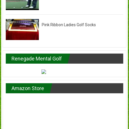
Pink Ribbon Ladies Golf Socks
Renegade Mental Golf
Amazon Store