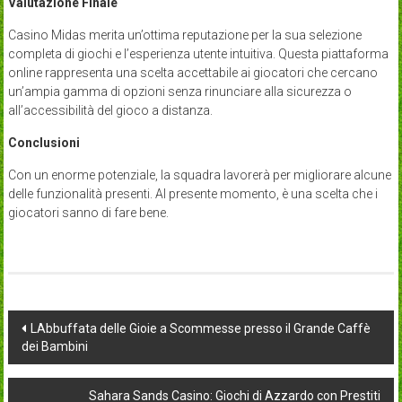
Valutazione Finale
Casino Midas merita un’ottima reputazione per la sua selezione
completa di giochi e l’esperienza utente intuitiva. Questa piattaforma
online rappresenta una scelta accettabile ai giocatori che cercano
un’ampia gamma di opzioni senza rinunciare alla sicurezza o
all’accessibilità del gioco a distanza.
Conclusioni
Con un enorme potenziale, la squadra lavorerà per migliorare alcune
delle funzionalità presenti. Al presente momento, è una scelta che i
giocatori sanno di fare bene.
Post
LAbbuffata delle Gioie a Scommesse presso il Grande Caffè
dei Bambini
navigation
Sahara Sands Casino: Giochi di Azzardo con Prestiti