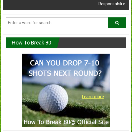
Responsabili
How To Break 80