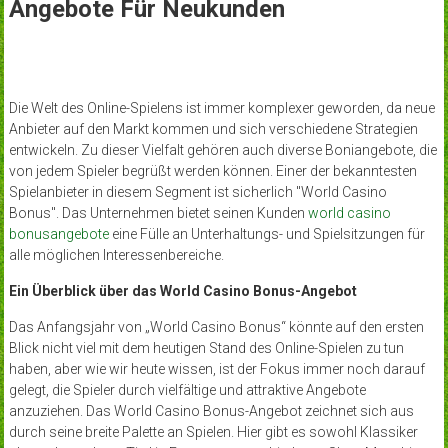
Angebote Für Neukunden
Die Welt des Online-Spielens ist immer komplexer geworden, da neue
Anbieter auf den Markt kommen und sich verschiedene Strategien
entwickeln. Zu dieser Vielfalt gehören auch diverse Boniangebote, die
von jedem Spieler begrüßt werden können. Einer der bekanntesten
Spielanbieter in diesem Segment ist sicherlich "World Casino
Bonus". Das Unternehmen bietet seinen Kunden
world casino
bonusangebote
eine Fülle an Unterhaltungs- und Spielsitzungen für
alle möglichen Interessenbereiche.
Ein Überblick über das World Casino Bonus-Angebot
Das Anfangsjahr von „World Casino Bonus“ könnte auf den ersten
Blick nicht viel mit dem heutigen Stand des Online-Spielen zu tun
haben, aber wie wir heute wissen, ist der Fokus immer noch darauf
gelegt, die Spieler durch vielfältige und attraktive Angebote
anzuziehen. Das World Casino Bonus-Angebot zeichnet sich aus
durch seine breite Palette an Spielen. Hier gibt es sowohl Klassiker