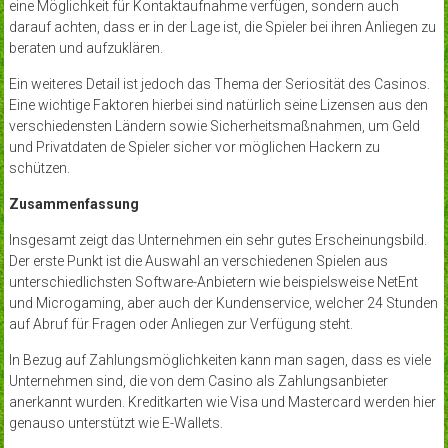
eine Möglichkeit für Kontaktaufnahme verfügen, sondern auch
darauf achten, dass er in der Lage ist, die Spieler bei ihren Anliegen zu
beraten und aufzuklären.
Ein weiteres Detail ist jedoch das Thema der Seriosität des Casinos.
Eine wichtige Faktoren hierbei sind natürlich seine Lizensen aus den
verschiedensten Ländern sowie Sicherheitsmaßnahmen, um Geld
und Privatdaten de Spieler sicher vor möglichen Hackern zu
schützen.
Zusammenfassung
Insgesamt zeigt das Unternehmen ein sehr gutes Erscheinungsbild.
Der erste Punkt ist die Auswahl an verschiedenen Spielen aus
unterschiedlichsten Software-Anbietern wie beispielsweise NetEnt
und Microgaming, aber auch der Kundenservice, welcher 24 Stunden
auf Abruf für Fragen oder Anliegen zur Verfügung steht.
In Bezug auf Zahlungsmöglichkeiten kann man sagen, dass es viele
Unternehmen sind, die von dem Casino als Zahlungsanbieter
anerkannt wurden. Kreditkarten wie Visa und Mastercard werden hier
genauso unterstützt wie E-Wallets.