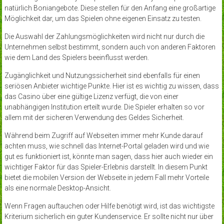
natürlich Boniangebote. Diese stellen für den Anfang eine großartige
Möglichkeit dar, um das Spielen ohne eigenen Einsatz zu testen.
Die Auswahl der Zahlungsmöglichkeiten wird nicht nur durch die
Unternehmen selbst bestimmt, sondern auch von anderen Faktoren
wie dem Land des Spielers beeinflusst werden.
Zugänglichkeit und Nutzungssicherheit sind ebenfalls für einen
seriösen Anbieter wichtige Punkte. Hier ist es wichtig zu wissen, dass
das Casino über eine gültige Lizenz verfügt, die von einer
unabhängigen Institution erteilt wurde. Die Spieler erhalten so vor
allem mit der sicheren Verwendung des Geldes Sicherheit.
Während beim Zugriff auf Webseiten immer mehr Kunde darauf
achten muss, wie schnell das Internet-Portal geladen wird und wie
gut es funktioniert ist, könnte man sagen, dass hier auch wieder ein
wichtiger Faktor für das Spieler-Erlebnis darstellt. In diesem Punkt
bietet die mobilen Version der Webseite in jedem Fall mehr Vorteile
als eine normale Desktop-Ansicht.
Wenn Fragen auftauchen oder Hilfe benötigt wird, ist das wichtigste
Kriterium sicherlich ein guter Kundenservice. Er sollte nicht nur über