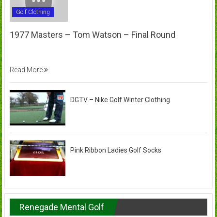
Golf Clothing
1977 Masters – Tom Watson – Final Round
Read More
DGTV – Nike Golf Winter Clothing
Pink Ribbon Ladies Golf Socks
Renegade Mental Golf