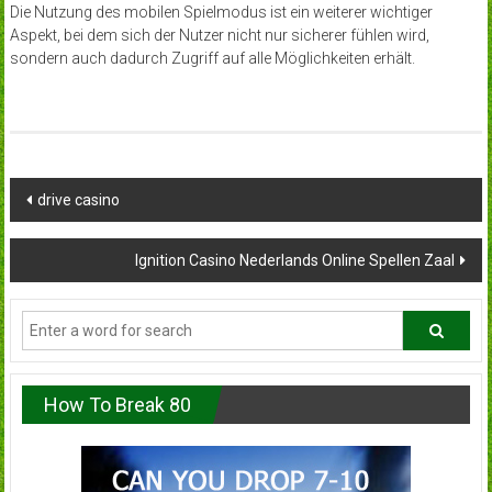
Die Nutzung des mobilen Spielmodus ist ein weiterer wichtiger
Aspekt, bei dem sich der Nutzer nicht nur sicherer fühlen wird,
sondern auch dadurch Zugriff auf alle Möglichkeiten erhält.
Post
drive casino
navigation
Ignition Casino Nederlands Online Spellen Zaal
How To Break 80