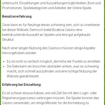
untersucht: Einzahlungen und Auszahlungsmöglichkeiten, Boni und
Promotionen, Spielekategorien und Anbieter der Online-Spiele.
Benutzererfahrung
Zwar kann es für Neulinge etwas schwierig sein, sich zu orientieren
bei dieser Website. Dennoch bietet Boaboa Casino eine
beeindruckende Auswahl an Spielen und eine gut aufgebaute
Struktur.
Nach einer langen Nutzung des Casinos müssen einige Aspekte
hervorgehoben werden:
Es ist nicht so einfach möglich, die Höhe der Punkte zu ermitteln.
Die Seite kann ein bisschen überladen wirken, was es schwierig
macht, sich schnell auszufinden und eine richtige Nutzung der
Website gewährleistet.
Erfahrung bei Einzahlung
Es ist schwer einzuschätzen, wie viel Zeit Sie mit dem Login- oder
Registrierungsprozess verbringen müssen. Die Spieler können das
Casino verwenden, um einige Minuten für die Anmeldung zu