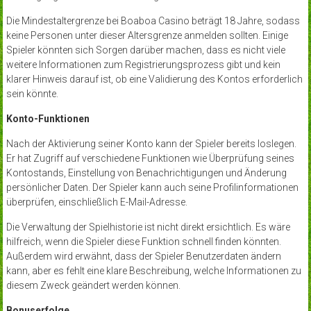
Die Mindestaltergrenze bei Boaboa Casino beträgt 18 Jahre, sodass
keine Personen unter dieser Altersgrenze anmelden sollten. Einige
Spieler könnten sich Sorgen darüber machen, dass es nicht viele
weitere Informationen zum Registrierungsprozess gibt und kein
klarer Hinweis darauf ist, ob eine Validierung des Kontos erforderlich
sein könnte.
Konto-Funktionen
Nach der Aktivierung seiner Konto kann der Spieler bereits loslegen.
Er hat Zugriff auf verschiedene Funktionen wie Überprüfung seines
Kontostands, Einstellung von Benachrichtigungen und Änderung
persönlicher Daten. Der Spieler kann auch seine Profilinformationen
überprüfen, einschließlich E-Mail-Adresse.
Die Verwaltung der Spielhistorie ist nicht direkt ersichtlich. Es wäre
hilfreich, wenn die Spieler diese Funktion schnell finden könnten.
Außerdem wird erwähnt, dass der Spieler Benutzerdaten ändern
kann, aber es fehlt eine klare Beschreibung, welche Informationen zu
diesem Zweck geändert werden können.
Bonuserfolge