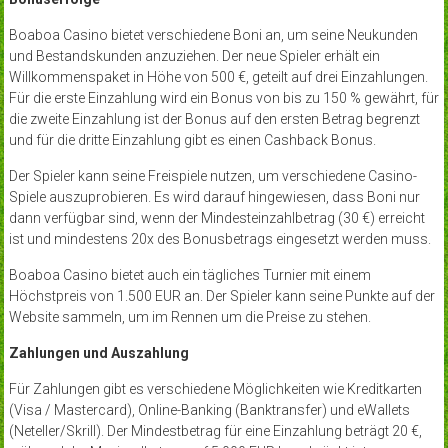
Boaboa Casino bietet verschiedene Boni an, um seine Neukunden
und Bestandskunden anzuziehen. Der neue Spieler erhält ein
Willkommenspaket in Höhe von 500 €, geteilt auf drei Einzahlungen.
Für die erste Einzahlung wird ein Bonus von bis zu 150 % gewährt, für
die zweite Einzahlung ist der Bonus auf den ersten Betrag begrenzt
und für die dritte Einzahlung gibt es einen Cashback Bonus.
Der Spieler kann seine Freispiele nutzen, um verschiedene Casino-
Spiele auszuprobieren. Es wird darauf hingewiesen, dass Boni nur
dann verfügbar sind, wenn der Mindesteinzahlbetrag (30 €) erreicht
ist und mindestens 20x des Bonusbetrags eingesetzt werden muss.
Boaboa Casino bietet auch ein tägliches Turnier mit einem
Höchstpreis von 1.500 EUR an. Der Spieler kann seine Punkte auf der
Website sammeln, um im Rennen um die Preise zu stehen.
Zahlungen und Auszahlung
Für Zahlungen gibt es verschiedene Möglichkeiten wie Kreditkarten
(Visa / Mastercard), Online-Banking (Banktransfer) und eWallets
(Neteller/Skrill). Der Mindestbetrag für eine Einzahlung beträgt 20 €,