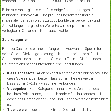
während der Maximalbetrag auf 5.000 EUR beschränkt ist.
Beim Auszahlen gibt es ebenfalls einige Beschränkungen. Die
minimalen Höhe von 40 Euro pro Zahlungsanfrage und die
maximalen Beträge von bis zu 2000 Eur bleiben bei den Ein- und
Auszahlungen der gleichen Werte. Es wird empfohlen, die
verfügbaren Optionen in Ruhe auszuwählen.
Spielkategorien
Boaboa Casino bietet eine umfangreiche Auswahl an Spielen für
seine Spieler. Die Kategorisierung ist klar angezeigt und hilft bei der
Suche nach einem bestimmten Spiel oder Thema. Die folgenden
Hauptbereichs haben unterschiedliche Bedeutungen:
Klassische Slots
: Auch bekannt als traditionelle Videoslots, sind
diese Spiele mit den besten klassischen Themen wie den
klassischen 5-Rollen-Maschinen verbunden.
Videopoker
: Diese Kategorie beinhaltet viele Versionen des
beliebten Pokerraums, aber auch andere Spielautomaten, bei
denen das Gameplay der Video- und Tischpokerspiele kombiniert
ist.
Tischspiele
: In dieser Rubrik finden Sie traditionelle Live-