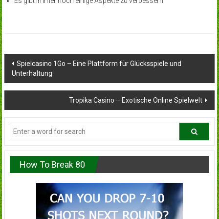
Es gibt immer noch einige Aspekte zu verbessern.
Post
Spielcasino 1Go – Eine Plattform für Glücksspiele und
Unterhaltung
navigation
Tropika Casino – Exotische Online Spielwelt
How To Break 80